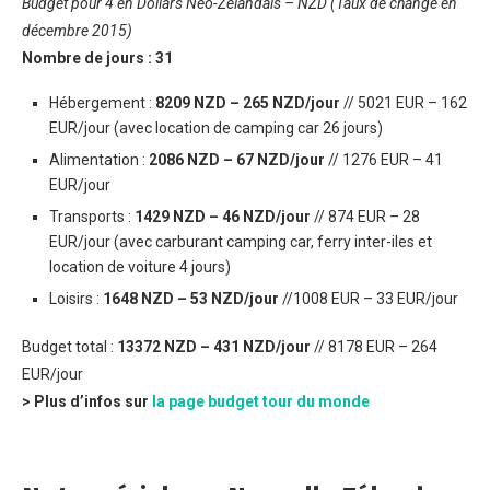
Budget pour 4 en Dollars Néo-Zélandais – NZD (Taux de change en
décembre 2015)
Nombre de jours : 31
Hébergement :
8209 NZD – 265 NZD/jour
// 5021 EUR – 162
EUR/jour (avec location de camping car 26 jours)
Alimentation :
2086 NZD – 67 NZD/jour
// 1276 EUR – 41
EUR/jour
Transports :
1429 NZD – 46 NZD/jour
// 874 EUR – 28
EUR/jour (avec carburant camping car, ferry inter-iles et
location de voiture 4 jours)
Loisirs :
1648 NZD – 53 NZD/jour
//1008 EUR – 33 EUR/jour
Budget total :
13372 NZD – 431 NZD/jour
// 8178 EUR – 264
EUR/jour
> Plus d’infos sur
la page budget tour du monde