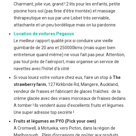
Charmant, jolie vue, grand ! 2 lits pour les enfants, petite
piscine hors-sol (pas finie d’être montée) et massage
thérapeutique en sus par une Lisbet très serviable,
attachante et un peu bordélique mais on lui pardonne.
Location de voitures Pegasus
Le meilleur rapport qualité prix si conduire une vieille
guimbarde de 20 ans et 250000kms (mais super bien
entretenue quand même) ne vous fait pas peur. Attention,
pas tout près de l’aéroport, mais organise un service de
navettes avec l’hôtel d’à côté.
Si vous louez votre voiture chez eux, faire un stop à
The
strawberry farm
, 127 Kirkbride Rd, Mangere, Auckland,
vendeur de fraises et fabricant de glaces fraîches : de la
crème glacée avec des vraies morceaux de fraises dedans.
A tomber ! Ils vendent aussi d’excellents fruits et légumes.
Une super adresse top secrète !
Fruits et légumes en PYO (Pick your own)
A Cromwell, à Motueka, vers Picton, dans la région de
Marlborough… Plein d’occasions de goûter aux produits