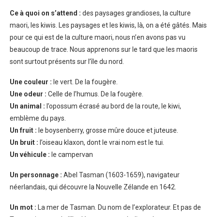
Ce à quoi on s’attend :
des paysages grandioses, la culture
maori, les kiwis. Les paysages et les kiwis, là, on a été gâtés. Mais
pour ce qui est de la culture maori, nous n’en avons pas vu
beaucoup de trace. Nous apprenons sur le tard que les maoris
sont surtout présents sur l’île du nord.
Une couleur :
le vert. De la fougère.
Une odeur :
Celle de l’humus. De la fougère.
Un animal :
l’opossum écrasé au bord de la route, le kiwi,
emblème du pays.
Un fruit :
le boysenberry, grosse mûre douce et juteuse.
Un bruit :
l’oiseau klaxon, dont le vrai nom est le tui.
Un véhicule :
le campervan
Un personnage :
Abel Tasman (1603-1659), navigateur
néerlandais, qui découvre la Nouvelle Zélande en 1642.
Un mot :
La mer de Tasman. Du nom de l’explorateur. Et pas de