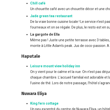
Chill café
Un chouette café avec un chouette décor et une cho
Jade green tea restaurant
De la vraie bonne cuisine locale ! Le service n’est 
fourneaux et on se régale. De plus, le resto est en s
La gargote de Ella
Même pas ! Juste une petite terrasse avec 3 tables, 
monte à Little Adam’s peak. Jus de coco-passion. A
Haputale
Leisure mount view holiday inn
On y vient pour le calme et la vue. On n’est pas déç
chaque chambre. L’accueil familial est adorable et l
l’usine de thé. Lors de notre passage, l’hôtel s’agr
Nuwara Eliya
King fern cottage
Un peu excentré du centre de Nuwara Eliya, un hôtel 