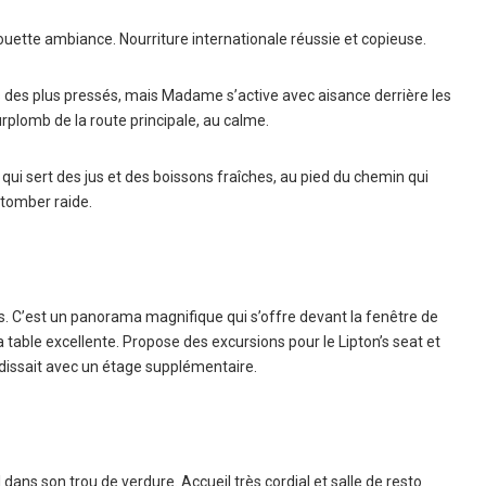
uette ambiance. Nourriture internationale réussie et copieuse.
pas des plus pressés, mais Madame s’active avec aisance derrière les
urplomb de la route principale, au calme.
qui sert des jus et des boissons fraîches, au pied du chemin qui
 tomber raide.
us. C’est un panorama magnifique qui s’offre devant la fenêtre de
a table excellente. Propose des excursions pour le Lipton’s seat et
andissait avec un étage supplémentaire.
dans son trou de verdure. Accueil très cordial et salle de resto