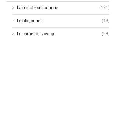
La minute suspendue
(121)
Le blogounet
(49)
Le carnet de voyage
(29)