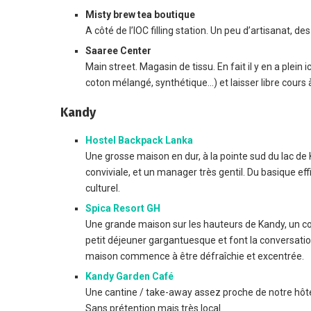
Misty brew tea boutique
A côté de l’IOC filling station. Un peu d’artisanat, d
Saaree Center
Main street. Magasin de tissu. En fait il y en a plein 
coton mélangé, synthétique…) et laisser libre cours 
Kandy
Hostel Backpack Lanka
Une grosse maison en dur, à la pointe sud du lac de
conviviale, et un manager très gentil. Du basique ef
culturel.
Spica Resort GH
Une grande maison sur les hauteurs de Kandy, un cou
petit déjeuner gargantuesque et font la conversati
maison commence à être défraîchie et excentrée.
Kandy Garden Café
Une cantine / take-away assez proche de notre hôtel. P
Sans prétention mais très local.