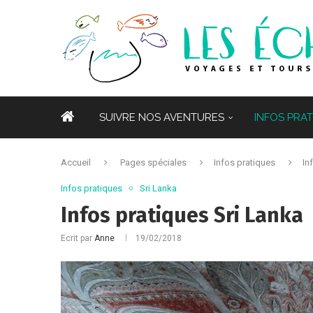
ACCUEIL
SUIVRE NOS AVENTURES
INFOS PRA
NOTRE BUDGET TOUR DU MONDE EN FAMILLE
Accueil
Pages spéciales
Infos pratiques
In
Infos pratiques
Sri Lanka
Infos pratiques Sri Lanka
Ecrit par
Anne
19/02/2018