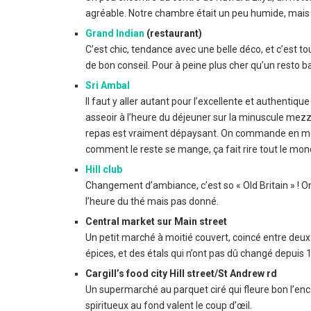
agréable. Notre chambre était un peu humide, mais 
Grand Indian
(restaurant)
C’est chic, tendance avec une belle déco, et c’est t
de bon conseil. Pour à peine plus cher qu’un resto ba
Sri Ambal
Il faut y aller autant pour l’excellente et authentiqu
asseoir à l’heure du déjeuner sur la minuscule mezz
repas est vraiment dépaysant. On commande en montr
comment le reste se mange, ça fait rire tout le mon
Hill club
Changement d’ambiance, c’est so « Old Britain » ! On
l’heure du thé mais pas donné.
Central market sur Main street
Un petit marché à moitié couvert, coincé entre deux r
épices, et des étals qui n’ont pas dû changé depuis 
Cargill’s food city Hill street/St Andrew rd
Un supermarché au parquet ciré qui fleure bon l’enc
spiritueux au fond valent le coup d’œil.