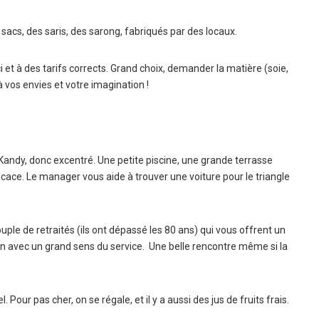
es sacs, des saris, des sarong, fabriqués par des locaux.
ici et à des tarifs corrects. Grand choix, demander la matière (soie,
à vos envies et votre imagination !
 Kandy, donc excentré. Une petite piscine, une grande terrasse
ficace. Le manager vous aide à trouver une voiture pour le triangle
ple de retraités (ils ont dépassé les 80 ans) qui vous offrent un
on avec un grand sens du service. Une belle rencontre même si la
our pas cher, on se régale, et il y a aussi des jus de fruits frais.