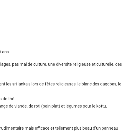
5 ans.
s plages, pas mal de culture, une diversité religieuse et culturelle, des
les sri lankais lors de fêtes religieuses, le blanc des dagobas, le
es de thé
e de viande, de roti (pain plat) et légumes pour le kottu.
 rudimentaire mais efficace et tellement plus beau d’un panneau