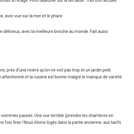
es à l’étage. Petit déjeuner sur la terrasse. Très bon accueil.
e, avec vue sur la mer et le phare.
e délicieux, avec la meilleure brioche au monde. Fait aussi
 près d’une rivière qu’on ne voit pas trop et un jardin pelé.
 et attentionné et la cuisine est bonne malgré le manque de variété.
s sommes passés. Une vue terrible (prendre les chambres en
ne fois finie ! Nous étions logés dans la partie ancienne, aux tarifs