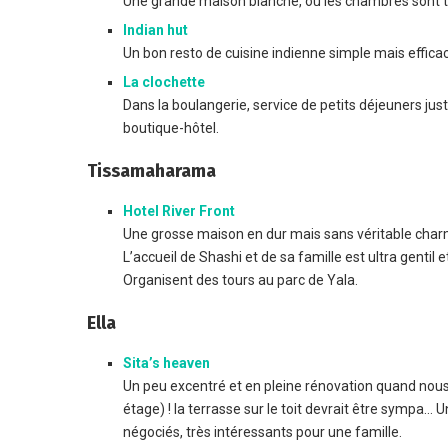
Une grande maison blanche, où les chambres sont tout
Indian hut
Un bon resto de cuisine indienne simple mais efficac
La clochette
Dans la boulangerie, service de petits déjeuners just
boutique-hôtel.
Tissamaharama
Hotel River Front
Une grosse maison en dur mais sans véritable charme,
L’accueil de Shashi et de sa famille est ultra gentil
Organisent des tours au parc de Yala.
Ella
Sita’s heaven
Un peu excentré et en pleine rénovation quand nou
étage) ! la terrasse sur le toit devrait être sympa… U
négociés, très intéressants pour une famille.