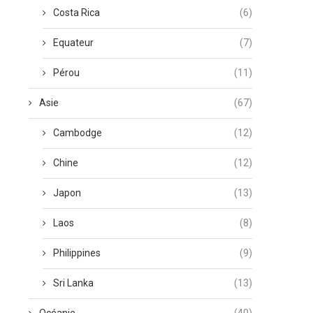
Costa Rica
(6)
Equateur
(7)
Pérou
(11)
Asie
(67)
Cambodge
(12)
Chine
(12)
Japon
(13)
Laos
(8)
Philippines
(9)
Sri Lanka
(13)