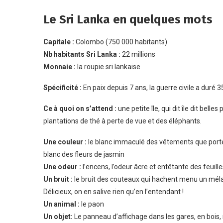
Le Sri Lanka en quelques mots
Capitale :
Colombo (750 000 habitants)
Nb habitants Sri Lanka :
22 millions
Monnaie :
la roupie sri lankaise
Spécificité :
En paix depuis 7 ans, la guerre civile a duré 3
Ce à quoi on s’attend :
une petite île, qui dit île dit belle
plantations de thé à perte de vue et des éléphants.
Une couleur :
le blanc immaculé des vêtements que portent 
blanc des fleurs de jasmin
Une odeur :
l’encens, l’odeur âcre et entêtante des feuill
Un bruit :
le bruit des couteaux qui hachent menu un mélang
Délicieux, on en salive rien qu’en l’entendant !
Un animal :
le paon
Un objet:
Le panneau d’affichage dans les gares, en bois,