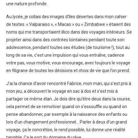
une nature profonde.
Au lycée, je collais des images d’îles désertes dans mon cahier
de textes. « Valparaiso », « Macao » ou « Zimbabwe » étaient des
noms qui me transportaient illico dans des voyages intérieurs. Se
projeter ainsi dans des contrées lointaines pendant toute son
adolescence, pendant toutes ses études (de tourisme !), tout au
long de sa vie, c’est une impulsion qui vous entraîne, cadence
votre pas, vous motive, vous encourage, avec toujours le voyage
en filigrane de toutes les décisions et choix de vie que l’on prend.
J’ai la chance d’avoir rencontré Fabrice, mon mari, qui s’est pris à
mon jeu, a découvert le voyage en sac à dos et s’est mis à
partager ce même élan. Je dois dire qu’être deux dans la course,
cela permet de se remotiver quand on s’essouffle ou quand on
pense abandonner, par exemple à la naissance des enfants ou
lors d’un changement professionnel… Parler à deux d’un grand
voyage, ça le concrétise, le rend possible, lui donne une réalité
tangible. Ca le sort du domaine du rêve.