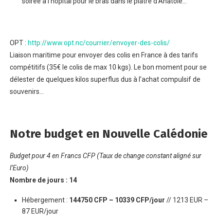
soirée à l’hôpital pour le bras dans le plâtre d’Anatole…
OPT :
http://www.opt.nc/courrier/envoyer-des-colis/
Liaison maritime pour envoyer des colis en France à des tarifs
compétitifs (35€ le colis de max 10 kgs). Le bon moment pour se
délester de quelques kilos superflus dus à l’achat compulsif de
souvenirs…
Notre budget en Nouvelle Calédonie
Budget pour 4 en Francs CFP (Taux de change constant aligné sur
l’Euro)
Nombre de jours : 14
Hébergement :
144750 CFP – 10339 CFP/jour
// 1213 EUR –
87 EUR/jour