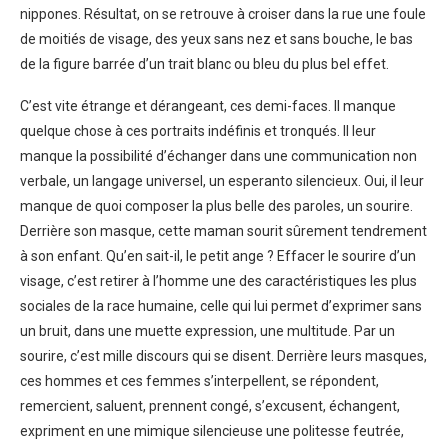
nippones. Résultat, on se retrouve à croiser dans la rue une foule
de moitiés de visage, des yeux sans nez et sans bouche, le bas
de la figure barrée d’un trait blanc ou bleu du plus bel effet.
C’est vite étrange et dérangeant, ces demi-faces. Il manque
quelque chose à ces portraits indéfinis et tronqués. Il leur
manque la possibilité d’échanger dans une communication non
verbale, un langage universel, un esperanto silencieux. Oui, il leur
manque de quoi composer la plus belle des paroles, un sourire.
Derrière son masque, cette maman sourit sûrement tendrement
à son enfant. Qu’en sait-il, le petit ange ? Effacer le sourire d’un
visage, c’est retirer à l’homme une des caractéristiques les plus
sociales de la race humaine, celle qui lui permet d’exprimer sans
un bruit, dans une muette expression, une multitude. Par un
sourire, c’est mille discours qui se disent. Derrière leurs masques,
ces hommes et ces femmes s’interpellent, se répondent,
remercient, saluent, prennent congé, s’excusent, échangent,
expriment en une mimique silencieuse une politesse feutrée,