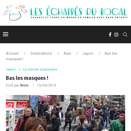
Accueil
Destinations
Asie
Japon
Bas les
masques !
Japon
La minute suspendue
Bas les masques !
Ecrit par
Anne
16/04/2016