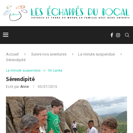
Accueil
Suivre nos aventures
La minute suspendue
Sérendipité
La minute suspendue
Sri Lanka
Sérendipité
Ecrit par
Anne
05/07/2016