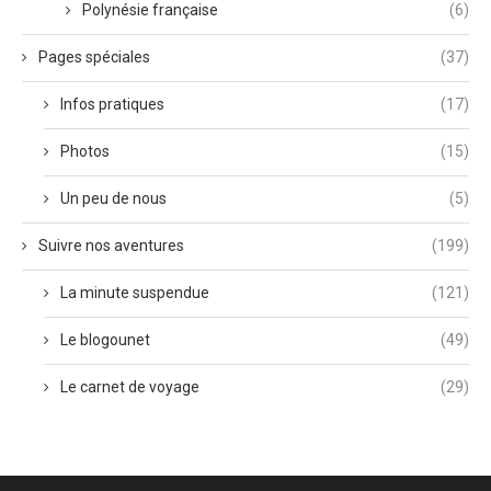
Polynésie française
(6)
Pages spéciales
(37)
Infos pratiques
(17)
Photos
(15)
Un peu de nous
(5)
Suivre nos aventures
(199)
La minute suspendue
(121)
Le blogounet
(49)
Le carnet de voyage
(29)