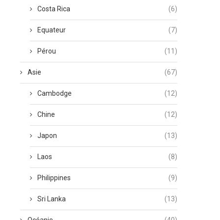
Costa Rica
(6)
Equateur
(7)
Pérou
(11)
Asie
(67)
Cambodge
(12)
Chine
(12)
Japon
(13)
Laos
(8)
Philippines
(9)
Sri Lanka
(13)