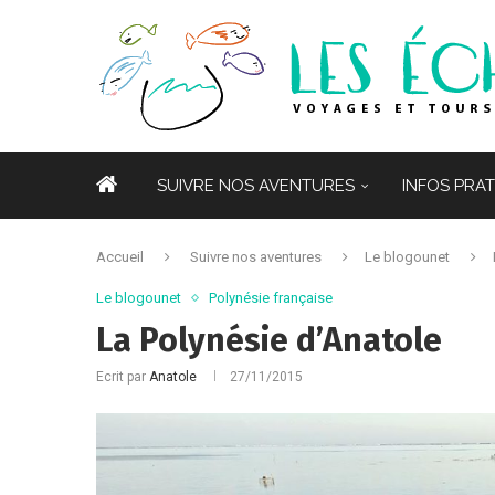
ACCUEIL
SUIVRE NOS AVENTURES
INFOS PRA
NOTRE BUDGET TOUR DU MONDE EN FAMILLE
Accueil
Suivre nos aventures
Le blogounet
Le blogounet
Polynésie française
La Polynésie d’Anatole
Ecrit par
Anatole
27/11/2015