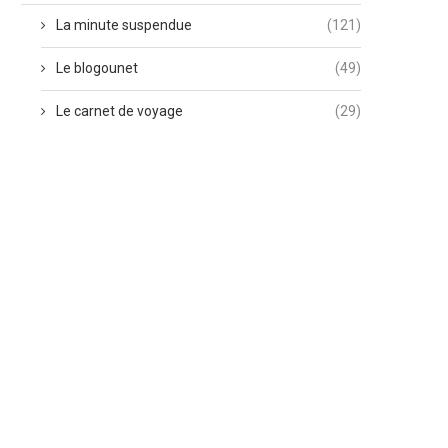
La minute suspendue
(121)
Le blogounet
(49)
Le carnet de voyage
(29)
La fleur de Tahiti
Comme un poisson dans 