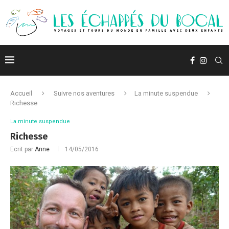
Accueil
Suivre nos aventures
La minute suspendue
Richesse
La minute suspendue
Richesse
Ecrit par
Anne
14/05/2016