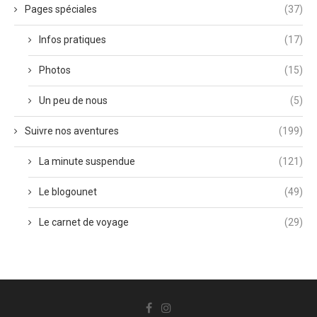
Pages spéciales
(37)
Infos pratiques
(17)
Photos
(15)
Un peu de nous
(5)
Suivre nos aventures
(199)
La minute suspendue
(121)
Le blogounet
(49)
Le carnet de voyage
(29)