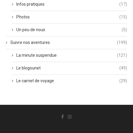
Infos pratiques
(17)
Photos
(15)
Un peu de nous
(5)
Suivre nos aventures
(199)
La minute suspendue
(121)
Le blogounet
(49)
Le carnet de voyage
(29)