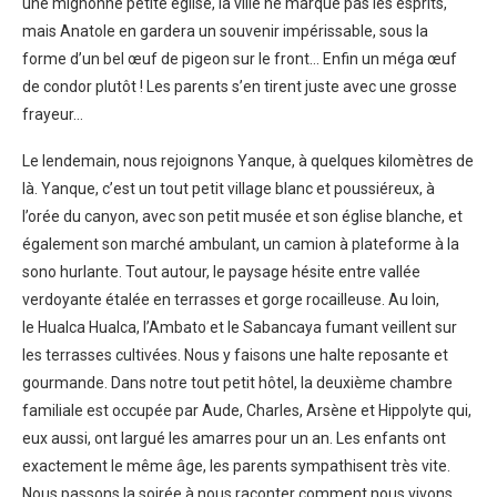
une mignonne petite église, la ville ne marque pas les esprits,
mais Anatole en gardera un souvenir impérissable, sous la
forme d’un bel œuf de pigeon sur le front… Enfin un méga œuf
de condor plutôt ! Les parents s’en tirent juste avec une grosse
frayeur…
Le lendemain, nous rejoignons Yanque, à quelques kilomètres de
là. Yanque, c’est un tout petit village blanc et poussiéreux, à
l’orée du canyon, avec son petit musée et son église blanche, et
également son marché ambulant, un camion à plateforme à la
sono hurlante. Tout autour, le paysage hésite entre vallée
verdoyante étalée en terrasses et gorge rocailleuse. Au loin,
le Hualca Hualca, l’Ambato et le Sabancaya fumant veillent sur
les terrasses cultivées. Nous y faisons une halte reposante et
gourmande. Dans notre tout petit hôtel, la deuxième chambre
familiale est occupée par Aude, Charles, Arsène et Hippolyte qui,
eux aussi, ont largué les amarres pour un an. Les enfants ont
exactement le même âge, les parents sympathisent très vite.
Nous passons la soirée à nous raconter comment nous vivons