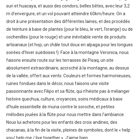
suri et huacaya, et aussi des condors, belles bêtes, avec leur 3,2
m d’envergure, et un vol pouvant atteindre 60km/heure. On a
droit à une présentation des différentes laines, et des procédés
de teinture à base de plantes (pour le bleu, le vert, l’orange) ou de
cochenilles (pour le rouge) et une inévitable vente de produits
artisanaux (et hop, un châle tout doux en alpaga pour les longues
soirées d’hiver suédoises !). Face à la montagne Veronica, nous
faisons ensuite route sur les terrasses de Pisaq, un site
absolument extraordinaire, accroché à la montagne, au dessus
de la vallée, offert aux vents. Couleurs et formes harmonieuses,
ruines fondues dans le décor, nous faisons une visite
passionnante avec Filipo et sa flûte, qui n’hésite pas à mélanger
histoire quechua, culture, croyances, soins médicaux à base
d’huile essentielle de muna contre le soroche, et petites
mélodies jouées à la flûte pour nous mettre dans l’ambiance.
Nous lui achetons pour les enfants des croix andines, des
chacanas, à la fin de la visite, pleines de symboles, dont le « help
you/ help me / live together ». J’aime bien.