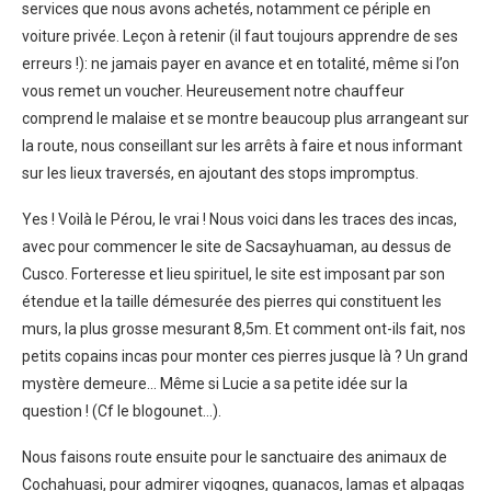
services que nous avons achetés, notamment ce périple en
voiture privée. Leçon à retenir (il faut toujours apprendre de ses
erreurs !): ne jamais payer en avance et en totalité, même si l’on
vous remet un voucher. Heureusement notre chauffeur
comprend le malaise et se montre beaucoup plus arrangeant sur
la route, nous conseillant sur les arrêts à faire et nous informant
sur les lieux traversés, en ajoutant des stops impromptus.
Yes ! Voilà le Pérou, le vrai ! Nous voici dans les traces des incas,
avec pour commencer le site de Sacsayhuaman, au dessus de
Cusco. Forteresse et lieu spirituel, le site est imposant par son
étendue et la taille démesurée des pierres qui constituent les
murs, la plus grosse mesurant 8,5m. Et comment ont-ils fait, nos
petits copains incas pour monter ces pierres jusque là ? Un grand
mystère demeure… Même si Lucie a sa petite idée sur la
question ! (Cf le blogounet…).
Nous faisons route ensuite pour le sanctuaire des animaux de
Cochahuasi, pour admirer vigognes, guanacos, lamas et alpagas