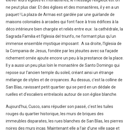
élever leurs églises et monastères, le message religieux est on
ne peut plus clair. Et des églises et des monastères, il y en a un
paquet ! La plaza de Armas est gardée par une guirlande de
maisons coloniales à arcades qui font face à trois édifices à la
déco intérieure bien chargée et reliés entre eux : la cathédrale, la
Sagrada Familia et l’Iglesia del triunfo, ne formant plus qu’un
immense ensemble mystique imposant . A sa droite, l’Iglesia de
la Compania de Jesus, fondée par les jésuites avec sa façade
richement ornée ajoute encore un peu à la prestance de la place.
Il y a aussi un peu plus loin le monastère de Santo Domingo qui
repose sur l’ancien temple du soleil, créant ainsi un étrange
mélange de styles et de croyances. Au dessus, c’est la colline de
San Blas, ravissant petit quartier qui se perd en un dédale de
ruelles et d’escaliers entrelacés autour de son église blanche.
Aujourd’hui, Cusco, sans répudier son passé, c’est les tuiles
rouges du quartier historique, les murs de briques des
immeubles disparates, les rues blanches de San Blas, les pierres
noires des murs incas. Maintenant elle a l’air d’une ville sage et