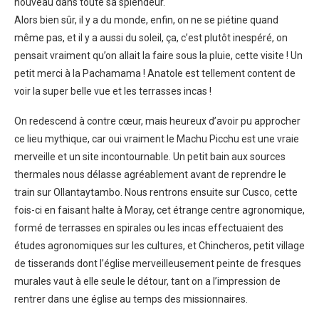
nouveau dans toute sa splendeur.
Alors bien sûr, il y a du monde, enfin, on ne se piétine quand
même pas, et il y a aussi du soleil, ça, c’est plutôt inespéré, on
pensait vraiment qu’on allait la faire sous la pluie, cette visite ! Un
petit merci à la Pachamama ! Anatole est tellement content de
voir la super belle vue et les terrasses incas !
On redescend à contre cœur, mais heureux d’avoir pu approcher
ce lieu mythique, car oui vraiment le Machu Picchu est une vraie
merveille et un site incontournable. Un petit bain aux sources
thermales nous délasse agréablement avant de reprendre le
train sur Ollantaytambo. Nous rentrons ensuite sur Cusco, cette
fois-ci en faisant halte à Moray, cet étrange centre agronomique,
formé de terrasses en spirales ou les incas effectuaient des
études agronomiques sur les cultures, et Chincheros, petit village
de tisserands dont l’église merveilleusement peinte de fresques
murales vaut à elle seule le détour, tant on a l’impression de
rentrer dans une église au temps des missionnaires.