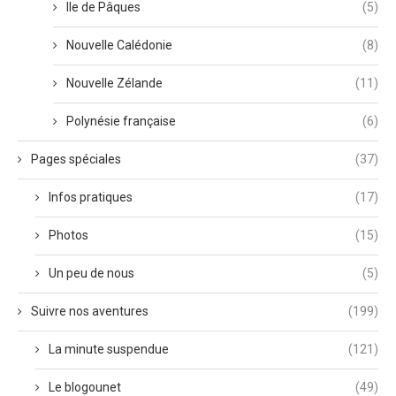
Ile de Pâques
(5)
Nouvelle Calédonie
(8)
Nouvelle Zélande
(11)
Polynésie française
(6)
Pages spéciales
(37)
Infos pratiques
(17)
Photos
(15)
Un peu de nous
(5)
Suivre nos aventures
(199)
La minute suspendue
(121)
Le blogounet
(49)