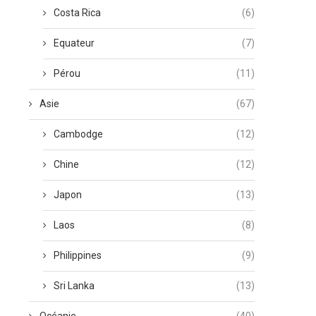
Costa Rica
(6)
Equateur
(7)
Pérou
(11)
Asie
(67)
Cambodge
(12)
Chine
(12)
Japon
(13)
Laos
(8)
Philippines
(9)
Sri Lanka
(13)