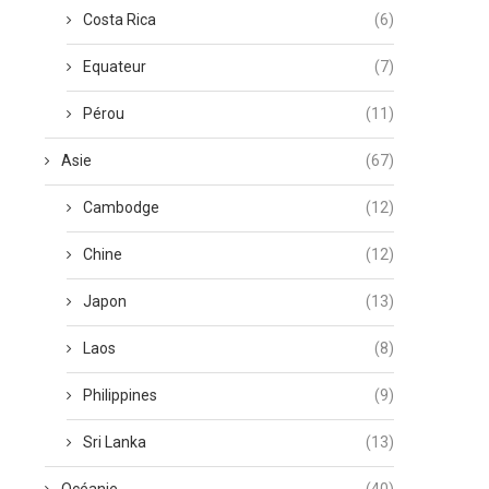
Costa Rica
(6)
Equateur
(7)
Pérou
(11)
Asie
(67)
Cambodge
(12)
Chine
(12)
Japon
(13)
Laos
(8)
Philippines
(9)
Sri Lanka
(13)